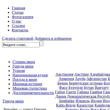
Главная
Статьи
Фотогалерея
О нас
Ссылки
Контакты
Сделать стартовой
Добавить в избранное
Страны мира
Города мира
Туризм
Австралия
Австрия
Азербайдж
Национальная кухня
Армения
Аруба
Афганистан
Б
Погода в мире
Бенин
Бермудские острова
Бол
Мировая история
Фасо
Бурунди
Бутан
Вануату
Мировая статистика
Габон
Гаити
Гайана
Гамбия
Ган
Достопримечательности
Дания
Демократическая Респуб
Зимбабве
Израиль
Индия
Инд
Города мира
Кабо-Верде
Казахстан
Камбодж
Эпида́вр — город Греции,
Коморы
Коста-Рика
Кот-д