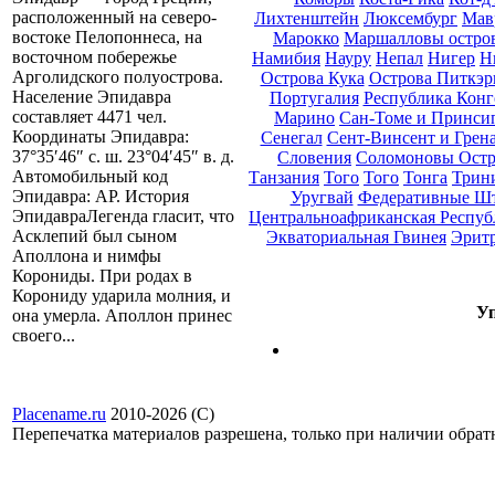
расположенный на северо-
Лихтенштейн
Люксембург
Мав
востоке Пелопоннеса, на
Марокко
Маршалловы остро
восточном побережье
Намибия
Науру
Непал
Нигер
Н
Арголидского полуострова.
Острова Кука
Острова Питкэр
Население Эпидавра
Португалия
Республика Конг
составляет 4471 чел.
Марино
Сан-Томе и Принси
Координаты Эпидавра:
Сенегал
Сент-Винсент и Грен
37°35′46″ с. ш. 23°04′45″ в. д.
Словения
Соломоновы Остр
Автомобильный код
Танзания
Того
Того
Тонга
Трини
Эпидавра: AP. История
Уругвай
Федеративные Ш
ЭпидавраЛегенда гласит, что
Центральноафриканская Респуб
Асклепий был сыном
Экваториальная Гвинея
Эрит
Аполлона и нимфы
Корониды. При родах в
Корониду ударила молния, и
Уп
она умерла. Аполлон принес
своего...
Placename.ru
2010-2026 (С)
Перепечатка материалов разрешена, только при наличии обра