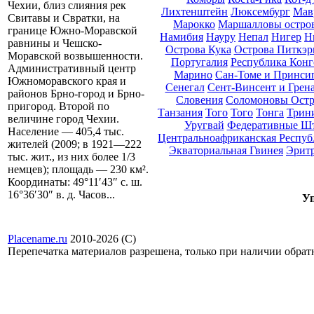
Чехии, близ слияния рек
Лихтенштейн
Люксембург
Мав
Свитавы и Свратки, на
Марокко
Маршалловы остро
границе Южно-Моравской
Намибия
Науру
Непал
Нигер
Н
равнины и Чешско-
Острова Кука
Острова Питкэр
Моравской возвышенности.
Португалия
Республика Конг
Административный центр
Марино
Сан-Томе и Принси
Южноморавского края и
Сенегал
Сент-Винсент и Грен
районов Брно-город и Брно-
Словения
Соломоновы Остр
пригород. Второй по
Танзания
Того
Того
Тонга
Трини
величине город Чехии.
Уругвай
Федеративные Ш
Население — 405,4 тыс.
Центральноафриканская Респуб
жителей (2009; в 1921—222
Экваториальная Гвинея
Эрит
тыс. жит., из них более 1/3
немцев); площадь — 230 км².
Координаты: 49°11′43″ с. ш.
16°36′30″ в. д. Часов...
Уп
Placename.ru
2010-2026 (С)
Перепечатка материалов разрешена, только при наличии обра