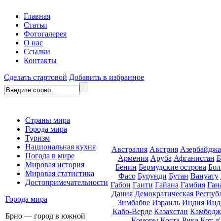
Главная
Статьи
Фотогалерея
О нас
Ссылки
Контакты
Сделать стартовой
Добавить в избранное
Страны мира
Города мира
Туризм
Национальная кухня
Австралия
Австрия
Азербайдж
Погода в мире
Армения
Аруба
Афганистан
Б
Мировая история
Бенин
Бермудские острова
Бол
Мировая статистика
Фасо
Бурунди
Бутан
Вануату
Достопримечательности
Габон
Гаити
Гайана
Гамбия
Ган
Дания
Демократическая Респуб
Города мира
Зимбабве
Израиль
Индия
Инд
Кабо-Верде
Казахстан
Камбодж
Брно — город в южной
Коморы
Коста-Рика
Кот-д