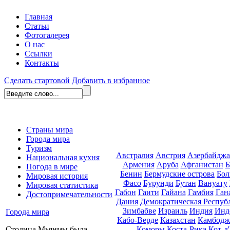
Главная
Статьи
Фотогалерея
О нас
Ссылки
Контакты
Сделать стартовой
Добавить в избранное
Страны мира
Города мира
Туризм
Австралия
Австрия
Азербайдж
Национальная кухня
Армения
Аруба
Афганистан
Б
Погода в мире
Бенин
Бермудские острова
Бол
Мировая история
Фасо
Бурунди
Бутан
Вануату
Мировая статистика
Габон
Гаити
Гайана
Гамбия
Ган
Достопримечательности
Дания
Демократическая Респуб
Зимбабве
Израиль
Индия
Инд
Города мира
Кабо-Верде
Казахстан
Камбодж
Коморы
Коста-Рика
Кот-д
Столица Мьянмы была