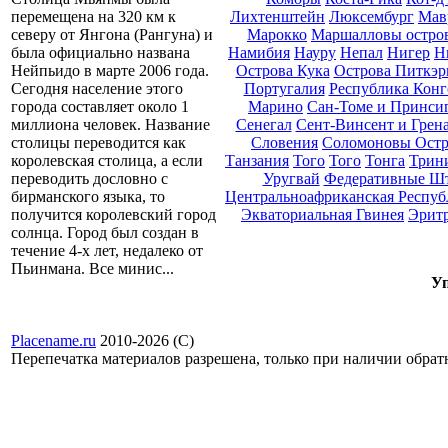
Лихтенштейн
Люксембург
Мав
перемещена на 320 км к
Марокко
Маршалловы остро
северу от Янгона (Рангуна) и
Намибия
Науру
Непал
Нигер
Н
была официально названа
Острова Кука
Острова Питкэр
Нейпьидо в марте 2006 года.
Португалия
Республика Конг
Сегодня население этого
Марино
Сан-Томе и Принси
города составляет около 1
Сенегал
Сент-Винсент и Грен
миллиона человек. Название
Словения
Соломоновы Остр
столицы переводится как
Танзания
Того
Того
Тонга
Трини
королевская столица, а если
Уругвай
Федеративные Ш
переводить дословно с
Центральноафриканская Респуб
бирманского языка, то
Экваториальная Гвинея
Эрит
получится королевский город
солнца. Город был создан в
течение 4-х лет, недалеко от
Пьинмана. Все минис...
Уп
Placename.ru
2010-2026 (С)
Перепечатка материалов разрешена, только при наличии обра