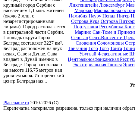
Лихтенштейн
Люксембург
Мав
крупный город Сербии с
Марокко
Маршалловы остро
населением 1,1 млн. жителей
Намибия
Науру
Непал
Нигер
Н
(около 2 млн. с
Острова Кука
Острова Питкэр
незарегистрированными
Португалия
Республика Конг
лицами). Город располагается
Марино
Сан-Томе и Принси
в центральной части Сербии.
Сенегал
Сент-Винсент и Грен
Площадь округа Город
Словения
Соломоновы Остр
Белград составляет 3227 км².
Танзания
Того
Того
Тонга
Трини
Белград расположен на двух
Уругвай
Федеративные Ш
реках, Саве и Дунае. Сава
Центральноафриканская Респуб
впадает в Дунай именно в
Экваториальная Гвинея
Эрит
Белграде. Город расположен
на высоте 116,75 метров над
уровнем моря. Исторический
центр Белграда нах...
Уп
Placename.ru
2010-2026 (С)
Перепечатка материалов разрешена, только при наличии обра