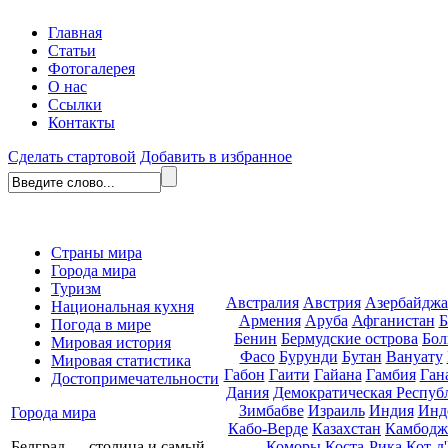
Главная
Статьи
Фотогалерея
О нас
Ссылки
Контакты
Сделать стартовой
Добавить в избранное
Страны мира
Города мира
Туризм
Австралия
Австрия
Азербайдж
Национальная кухня
Армения
Аруба
Афганистан
Б
Погода в мире
Бенин
Бермудские острова
Бол
Мировая история
Фасо
Бурунди
Бутан
Вануату
Мировая статистика
Габон
Гаити
Гайана
Гамбия
Ган
Достопримечательности
Дания
Демократическая Респуб
Зимбабве
Израиль
Индия
Инд
Города мира
Кабо-Верде
Казахстан
Камбодж
Коморы
Коста-Рика
Кот-д
Белград — столица и самый