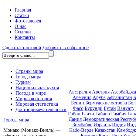
Главная
Статьи
Фотогалерея
О нас
Ссылки
Контакты
Сделать стартовой
Добавить в избранное
Страны мира
Города мира
Туризм
Национальная кухня
Австралия
Австрия
Азербайдж
Погода в мире
Армения
Аруба
Афганистан
Б
Мировая история
Бенин
Бермудские острова
Бол
Мировая статистика
Фасо
Бурунди
Бутан
Вануату
Достопримечательности
Габон
Гаити
Гайана
Гамбия
Ган
Дания
Демократическая Респуб
Города мира
Зимбабве
Израиль
Индия
Инд
Кабо-Верде
Казахстан
Камбодж
Монако (Монако-Вилль) —
Коморы
Коста-Рика
Кот-д
официальная столица