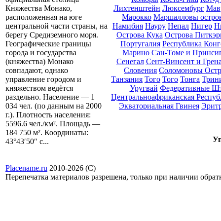
Лихтенштейн
Люксембург
Мав
Княжества Монако,
Марокко
Маршалловы остро
расположенная на юге
Намибия
Науру
Непал
Нигер
Н
центральной части страны, на
Острова Кука
Острова Питкэр
берегу Средиземного моря.
Португалия
Республика Конг
Географические границы
Марино
Сан-Томе и Принси
города и государства
Сенегал
Сент-Винсент и Грен
(княжества) Монако
Словения
Соломоновы Остр
совпадают, однако
Танзания
Того
Того
Тонга
Трини
управление городом и
Уругвай
Федеративные Ш
княжеством ведётся
Центральноафриканская Респуб
раздельно. Население — 1
Экваториальная Гвинея
Эрит
034 чел. (по данным на 2000
г.). Плотность населения:
5596.6 чел./км². Площадь —
184 750 м². Координаты:
Уп
43°43′50″ с...
Placename.ru
2010-2026 (С)
Перепечатка материалов разрешена, только при наличии обра