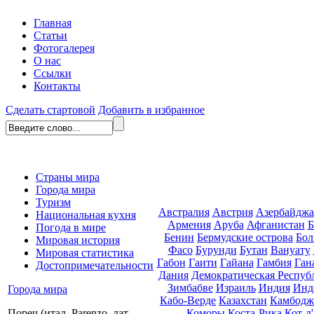
Главная
Статьи
Фотогалерея
О нас
Ссылки
Контакты
Сделать стартовой
Добавить в избранное
Страны мира
Города мира
Туризм
Австралия
Австрия
Азербайдж
Национальная кухня
Армения
Аруба
Афганистан
Б
Погода в мире
Бенин
Бермудские острова
Бол
Мировая история
Фасо
Бурунди
Бутан
Вануату
Мировая статистика
Габон
Гаити
Гайана
Гамбия
Ган
Достопримечательности
Дания
Демократическая Респуб
Зимбабве
Израиль
Индия
Инд
Города мира
Кабо-Верде
Казахстан
Камбодж
Коморы
Коста-Рика
Кот-д
Пореч (итал. Parenzo, лат.