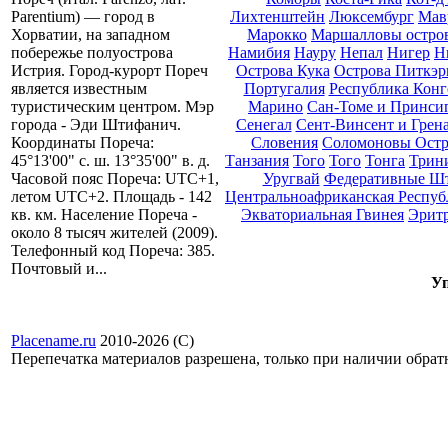
Лихтенштейн
Люксембург
Мав
Parentium) — город в
Марокко
Маршалловы остро
Хорватии, на западном
Намибия
Науру
Непал
Нигер
Н
побережье полуострова
Острова Кука
Острова Питкэр
Истрия. Город-курорт Пореч
Португалия
Республика Конг
является известным
Марино
Сан-Томе и Принси
туристическим центром. Мэр
Сенегал
Сент-Винсент и Грен
города - Эди Штифанич.
Словения
Соломоновы Остр
Координаты Пореча:
Танзания
Того
Того
Тонга
Трини
45°13'00" с. ш. 13°35'00" в. д.
Уругвай
Федеративные Ш
Часовой пояс Пореча: UTC+1,
Центральноафриканская Респуб
летом UTC+2. Площадь - 142
Экваториальная Гвинея
Эрит
кв. км. Население Пореча -
около 8 тысяч жителей (2009).
Телефонный код Пореча: 385.
Почтовый и...
Уп
Placename.ru
2010-2026 (С)
Перепечатка материалов разрешена, только при наличии обра