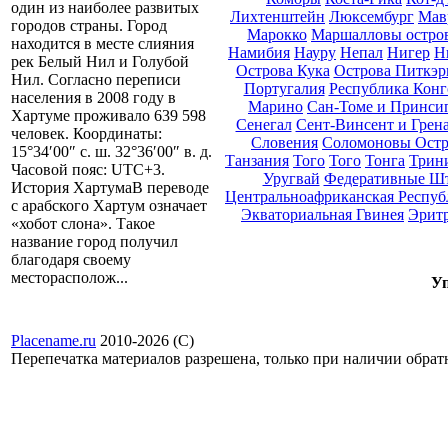
один из наиболее развитых
Лихтенштейн
Люксембург
Мав
городов страны. Город
Марокко
Маршалловы остро
находится в месте слияния
Намибия
Науру
Непал
Нигер
Н
рек Белый Нил и Голубой
Острова Кука
Острова Питкэр
Нил. Согласно переписи
Португалия
Республика Конг
населения в 2008 году в
Марино
Сан-Томе и Принси
Хартуме проживало 639 598
Сенегал
Сент-Винсент и Грен
человек. Координаты:
Словения
Соломоновы Остр
15°34′00″ с. ш. 32°36′00″ в. д.
Танзания
Того
Того
Тонга
Трини
Часовой пояс: UTC+3.
Уругвай
Федеративные Ш
История ХартумаВ переводе
Центральноафриканская Респуб
с арабского Хартум означает
Экваториальная Гвинея
Эрит
«хобот слона». Такое
название город получил
благодаря своему
месторасполож...
Уп
Placename.ru
2010-2026 (С)
Перепечатка материалов разрешена, только при наличии обра