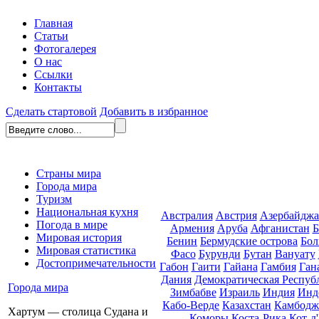
Главная
Статьи
Фотогалерея
О нас
Ссылки
Контакты
Сделать стартовой
Добавить в избранное
Страны мира
Города мира
Туризм
Национальная кухня
Австралия
Австрия
Азербайдж
Погода в мире
Армения
Аруба
Афганистан
Б
Мировая история
Бенин
Бермудские острова
Бол
Мировая статистика
Фасо
Бурунди
Бутан
Вануату
Достопримечательности
Габон
Гаити
Гайана
Гамбия
Ган
Дания
Демократическая Респуб
Города мира
Зимбабве
Израиль
Индия
Инд
Кабо-Верде
Казахстан
Камбодж
Хартум — столица Судана и
Коморы
Коста-Рика
Кот-д