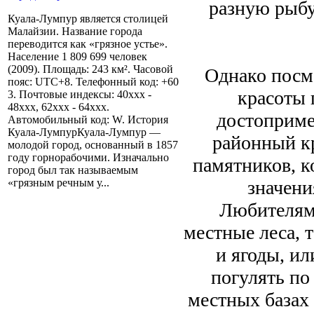
разную рыбу,
Куала-Лумпур является столицей
Малайзии. Название города
переводится как «грязное устье».
Население 1 809 699 человек
(2009). Площадь: 243 км². Часовой
Однако посмо
пояс: UTC+8. Телефонный код: +60
красоты 
3. Почтовые индексы: 40xxx -
48xxx, 62xxx - 64xxx.
достоприме
Автомобильный код: W. История
Куала-ЛумпурКуала-Лумпур —
районный кр
молодой город, основанный в 1857
году горнорабочими. Изначально
памятников, к
город был так называемым
значени
«грязным речным у...
Любителям 
местные леса, 
и ягоды, ил
погулять по
местных базах